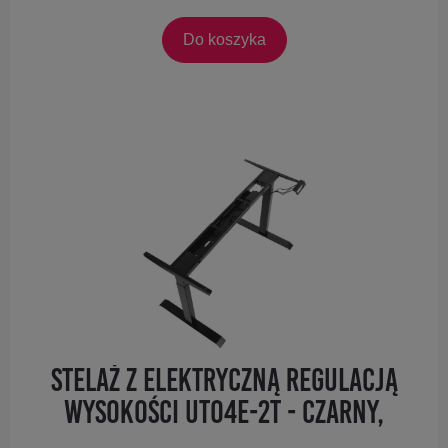
Do koszyka
Stelaż z elektryczną regulacją
wysokości UT04E-2T - czarny,
dwusilnikowy