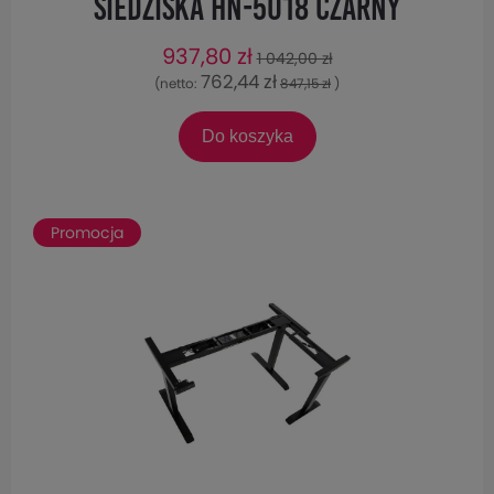
siedziska HN-5018 CZARNY
937,80 zł
1 042,00 zł
762,44 zł
(netto:
847,15 zł
)
Do koszyka
Promocja