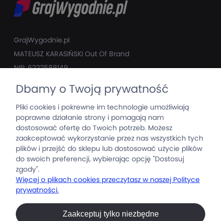
GrajWygodnie.pl
MATEUSZ KARASIŃSKI ­Out Of Brand
NIP: 6222588149
T: +48 509 952 740
Dbamy o Twoją prywatność
M: mati@grajwygodnie.pl
Pliki cookies i pokrewne im technologie umożliwiają
poprawne działanie strony i pomagają nam
GrajWygodnie
dostosować ofertę do Twoich potrzeb. Możesz
zaakceptować wykorzystanie przez nas wszystkich tych
Produkty
plików i przejść do sklepu lub dostosować użycie plików
do swoich preferencji, wybierając opcję "Dostosuj
zgody".
Informacje
Więcej o plikach cookies przeczytasz w naszej Polityce
prywatności.
Moje konto
Zaakceptuj tylko niezbędne