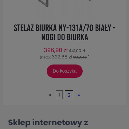
Stelaż biurka NY-131A/70 biały -
nogi do biurka
396,90 zł
441,00 zł
322,68 zł
(netto:
358,54 zł
)
Do koszyka
«
1
2
»
Sklep internetowy z