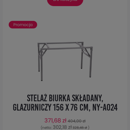
Promocja
Stelaż biurka składany,
glazurniczy 156 x 76 cm, NY-A024
alu
371,68 zł
404,00 zł
302,18 zł
(netto:
328,46 zł
)