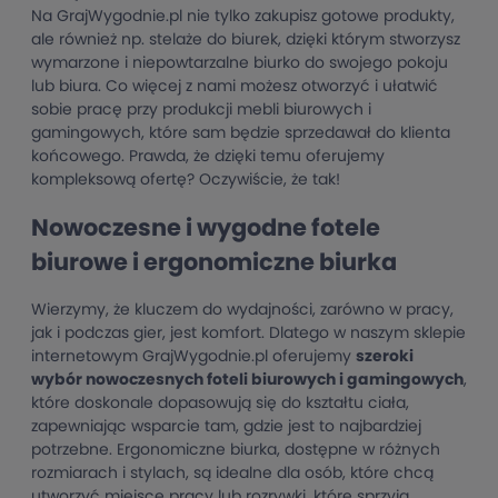
Na GrajWygodnie.pl nie tylko zakupisz gotowe produkty,
ale również np. stelaże do biurek, dzięki którym stworzysz
wymarzone i niepowtarzalne biurko do swojego pokoju
lub biura. Co więcej z nami możesz otworzyć i ułatwić
sobie pracę przy produkcji mebli biurowych i
gamingowych, które sam będzie sprzedawał do klienta
końcowego. Prawda, że dzięki temu oferujemy
kompleksową ofertę? Oczywiście, że tak!
Nowoczesne i wygodne fotele
biurowe i ergonomiczne biurka
Wierzymy, że kluczem do wydajności, zarówno w pracy,
jak i podczas gier, jest komfort. Dlatego w naszym sklepie
internetowym GrajWygodnie.pl oferujemy
szeroki
wybór nowoczesnych foteli biurowych i gamingowych
,
które doskonale dopasowują się do kształtu ciała,
zapewniając wsparcie tam, gdzie jest to najbardziej
potrzebne. Ergonomiczne biurka, dostępne w różnych
rozmiarach i stylach, są idealne dla osób, które chcą
utworzyć miejsce pracy lub rozrywki, które sprzyja