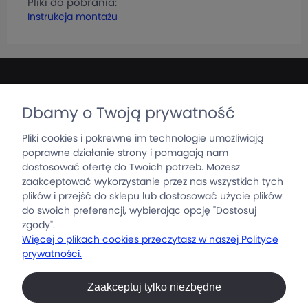
Pliki do pobrania:
Instrukcja montażu
Dbamy o Twoją prywatność
Produkty
Pliki cookies i pokrewne im technologie umożliwiają
poprawne działanie strony i pomagają nam
dostosować ofertę do Twoich potrzeb. Możesz
GrajWygodnie.pl
zaakceptować wykorzystanie przez nas wszystkich tych
MATEUSZ KARASIŃSKI ­Out Of Brand
plików i przejść do sklepu lub dostosować użycie plików
do swoich preferencji, wybierając opcję "Dostosuj
NIP: 6222588149
zgody".
T: +48 509 952 740
Więcej o plikach cookies przeczytasz w naszej Polityce
M: mati@grajwygodnie.pl
prywatności.
GrajWygodnie
Zaakceptuj tylko niezbędne