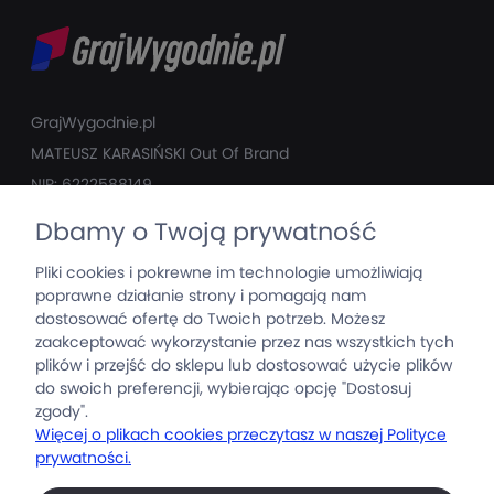
GrajWygodnie.pl
MATEUSZ KARASIŃSKI ­Out Of Brand
NIP: 6222588149
T: +48 509 952 740
Dbamy o Twoją prywatność
M: mati@grajwygodnie.pl
Pliki cookies i pokrewne im technologie umożliwiają
poprawne działanie strony i pomagają nam
GrajWygodnie
dostosować ofertę do Twoich potrzeb. Możesz
zaakceptować wykorzystanie przez nas wszystkich tych
Produkty
plików i przejść do sklepu lub dostosować użycie plików
do swoich preferencji, wybierając opcję "Dostosuj
zgody".
Informacje
Więcej o plikach cookies przeczytasz w naszej Polityce
prywatności.
Moje konto