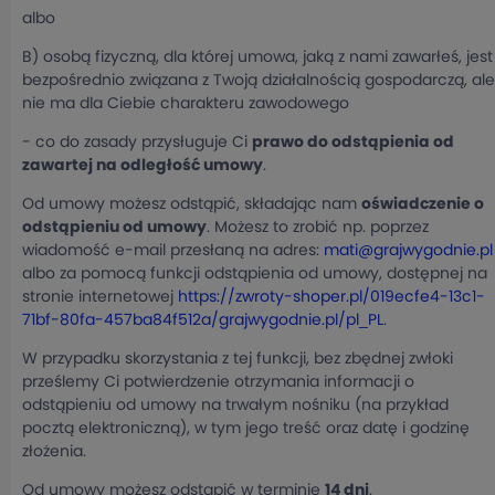
albo
B) osobą fizyczną, dla której umowa, jaką z nami zawarłeś, jest
bezpośrednio związana z Twoją działalnością gospodarczą, ale
nie ma dla Ciebie charakteru zawodowego
- co do zasady przysługuje Ci
prawo do odstąpienia od
zawartej na odległość umowy
.
Od umowy możesz odstąpić, składając nam
oświadczenie o
odstąpieniu od umowy
. Możesz to zrobić np. poprzez
wiadomość e-mail przesłaną na adres:
mati@grajwygodnie.pl
albo za pomocą funkcji odstąpienia od umowy, dostępnej na
stronie internetowej
https://zwroty-shoper.pl/019ecfe4-13c1-
71bf-80fa-457ba84f512a/grajwygodnie.pl/pl_PL
.
W przypadku skorzystania z tej funkcji, bez zbędnej zwłoki
prześlemy Ci potwierdzenie otrzymania informacji o
odstąpieniu od umowy na trwałym nośniku (na przykład
pocztą elektroniczną), w tym jego treść oraz datę i godzinę
złożenia.
Od umowy możesz odstąpić w terminie
14 dni
.