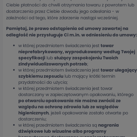
Ciebie płatności do chwili otrzymania towaru z powrotem lub
dostarczenia przez Ciebie dowodu jego odesłania - w
zależności od tego, które zdarzenie nastąpi wcześniej.
Pamiętaj, że prawo odstąpienia od umowy zawartej na
odległość nie przysługuje Ci m.in. w odniesieniu do umowy:
w której przedmiotem świadczenia jest
towar
nieprefabrykowany, wyprodukowany według Twojej
specyfikacji
lub
służący zaspokojeniu Twoich
zindywidualizowanych potrzeb
;
w której przedmiotem świadczenia jest
towar ulegający
szybkiemu zepsuciu
lub mający krótki termin
przydatności do użycia;
w której przedmiotem świadczenia jest towar
dostarczany w zapieczętowanym opakowaniu, którego
po otwarciu opakowania nie można zwrócić ze
względu na ochronę zdrowia lub ze względów
higienicznych
, jeżeli opakowanie zostało otwarte po
dostarczeniu;
w której przedmiotem świadczenia są
nagrania
dźwiękowe lub wizualne albo programy