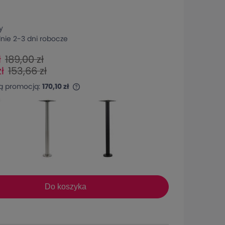
y
ie 2-3 dni robocze
ł
189,00 zł
ł
153,66 zł
tą promocją:
170,10 zł
Do koszyka