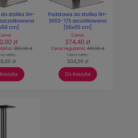
do stolika SH-
Podstawa do stolika SH-
 szczotkowana
3002-7/S szczotkowana
x50 cm]
[55x55 cm]
Cena:
Cena:
2,00 zł
374,40 zł
larna:
380,00 zł
Cena regularna:
416,00 zł
na netto:
Cena netto:
8,05 zł
304,39 zł
koszyka
Do koszyka