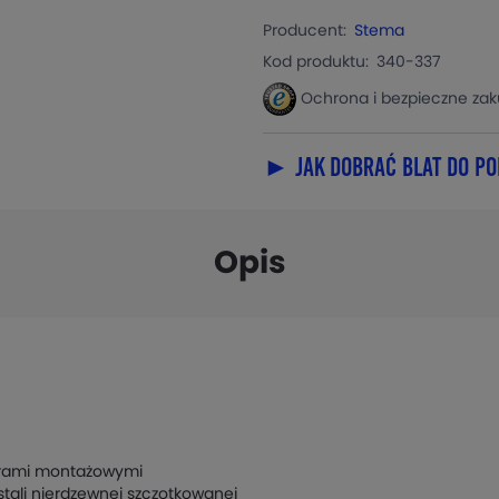
Producent:
Stema
Kod produktu:
340-337
Ochrona i bezpieczne za
► Jak dobrać blat do po
Opis
worami montażowymi
ali nierdzewnej szczotkowanej