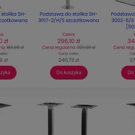
stolika SH-
Podstawa do stolika SH-
Podstawa 
zczotkowana
3017-2/H/S szczotkowana
3002-6/S
[50
a:
Cena:
0 zł
296,10 zł
34
na:
189,00 zł
Cena regularna:
329,00 zł
Cena regu
etto:
Cena netto:
Ce
9 zł
240,73 zł
27
szyka
Do koszyka
Do 