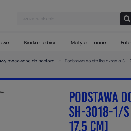
lowe
Biurka do biur
Maty ochronne
Fote
»
awy mocowane do podłoża
Podstawa do stolika okrągła SH-3
Podstawa do
SH-3018-1/S
17,5 cm]