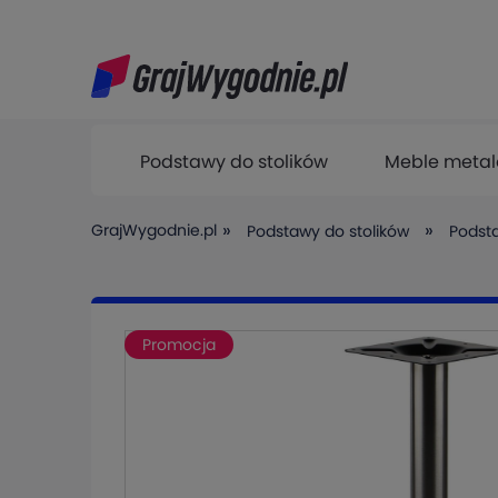
Podstawy do stolików
Meble meta
Pozostałe produkty
»
»
GrajWygodnie.pl
Podstawy do stolików
Podst
Promocja