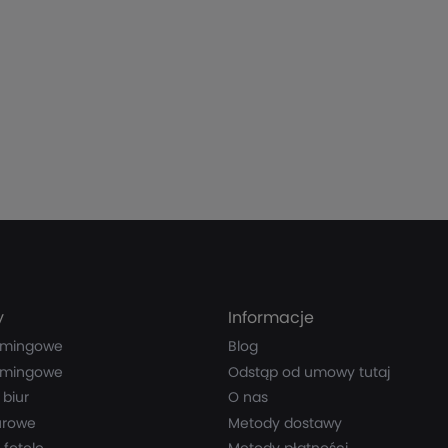
y
Informacje
amingowe
Blog
amingowe
Odstąp od umowy tutaj
 biur
O nas
iurowe
Metody dostawy