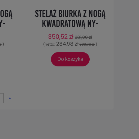
nogą
Stelaż biurka z nogą
Y-
kwadratową NY-
6x76
A057/156/K - 156x76
350,52 zł
381,00 zł
cm, biały
284,98 zł
ł
)
(netto:
309,76 zł
)
Do koszyka
5
»