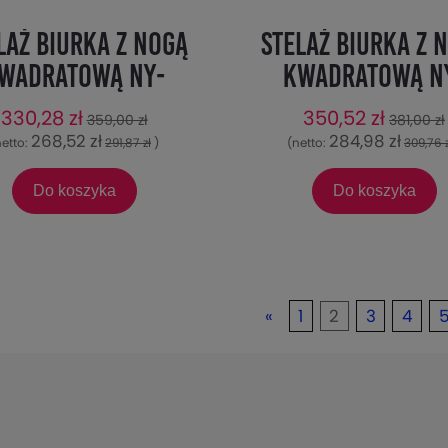
laż biurka z nogą
Stelaż biurka z 
wadratową NY-
kwadratową N
7/136/K - 136x66
A057/156/K - 15
330,28 zł
350,52 zł
359,00 zł
381,00 zł
cm, biały
cm, alu
268,52 zł
284,98 zł
netto:
291,87 zł
)
(netto:
309,76 z
Do koszyka
Do koszyka
«
1
2
3
4