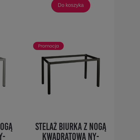
Do koszyka
Promocja
nogą
Stelaż biurka z nogą
Y-
kwadratową NY-