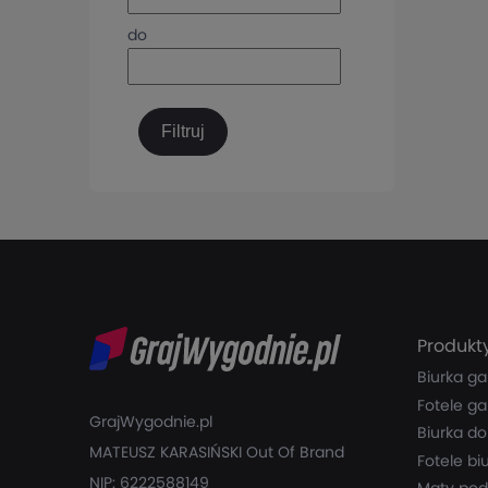
do
Filtruj
Produkt
Biurka g
Fotele g
GrajWygodnie.pl
Biurka do
MATEUSZ KARASIŃSKI ­Out Of Brand
Fotele b
NIP: 6222588149