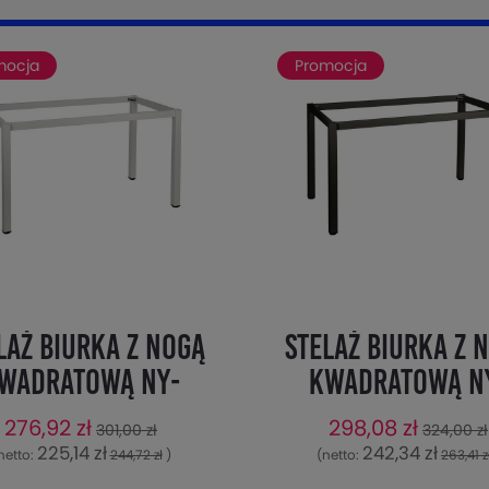
mocja
Promocja
laż biurka z nogą
Stelaż biurka z 
wadratową NY-
kwadratową N
/66/K - 66x66 cm,
A057/76/K - 76x7
276,92 zł
298,08 zł
301,00 zł
324,00 zł
biały
czarny
225,14 zł
242,34 zł
netto:
244,72 zł
)
(netto:
263,41 z