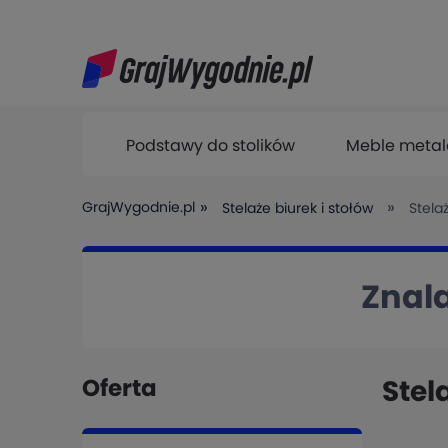
Podstawy do stolików
Meble meta
Pozostałe produkty
»
»
GrajWygodnie.pl
Stelaże biurek i stołów
Stela
Znala
Oferta
Stel