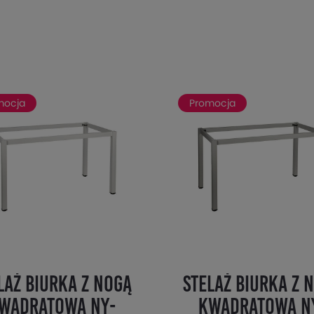
mocja
Promocja
laż biurka z nogą
Stelaż biurka z 
wadratową NY-
kwadratową N