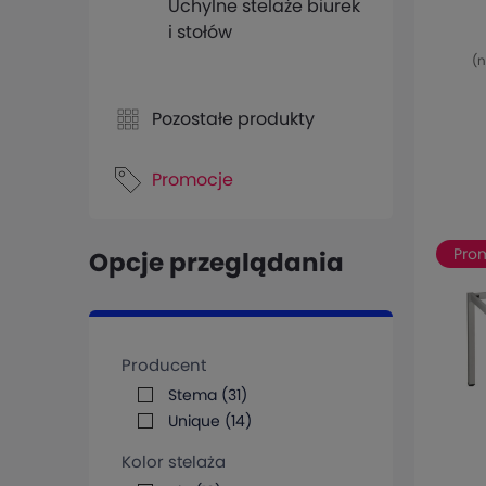
Uchylne stelaże biurek
A05
i stołów
(n
Pozostałe produkty
Promocje
Pro
Opcje przeglądania
Producent
Stema
(31)
Unique
(14)
Kolor stelaża