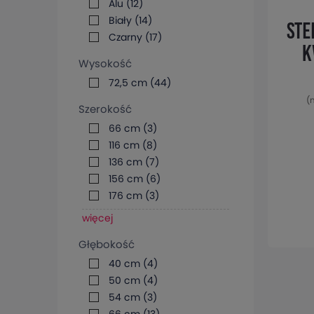
Alu
(12)
Biały
(14)
Ste
Czarny
(17)
k
Wysokość
A05
72,5 cm
(44)
(
Szerokość
66 cm
(3)
116 cm
(8)
136 cm
(7)
156 cm
(6)
176 cm
(3)
więcej
Głębokość
40 cm
(4)
50 cm
(4)
54 cm
(3)