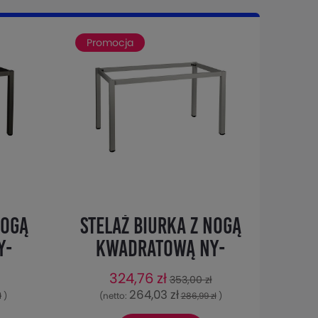
Promocja
nogą
Stelaż biurka z nogą
Y-
kwadratową NY-
6 cm,
A057/116/K - 116x66
324,76 zł
353,00 zł
cm, alu
264,03 zł
ł
)
(netto:
286,99 zł
)