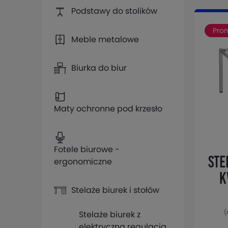
Podstawy do stolików
Pro
Meble metalowe
Biurka do biur
Maty ochronne pod krzesło
Fotele biurowe -
Ste
ergonomiczne
k
Stelaże biurek i stołów
A057
(
Stelaże biurek z
elektryczną regulacją