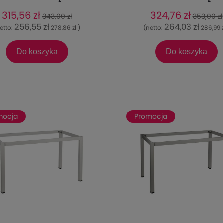
7/116/K - 116x66
A057/116/K - 11
315,56 zł
324,76 zł
343,00 zł
353,00 zł
cm, biały
cm, alu
256,55 zł
264,03 zł
etto:
278,86 zł
)
(netto:
286,99 z
Do koszyka
Do koszyka
mocja
Promocja