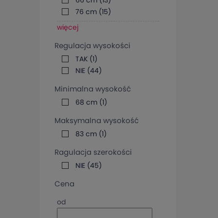
66 cm
(13)
76 cm
(15)
więcej
Regulacja wysokości
TAK
(1)
NIE
(44)
Minimalna wysokość
68 cm
(1)
Maksymalna wysokość
83 cm
(1)
Ragulacja szerokości
NIE
(45)
Cena
od