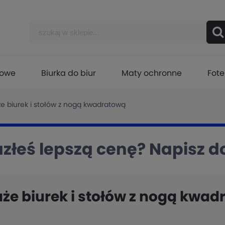
lowe
Biurka do biur
Maty ochronne
Fote
że biurek i stołów z nogą kwadratową
złeś lepszą cenę? Napisz d
aże biurek i stołów z nogą kwa