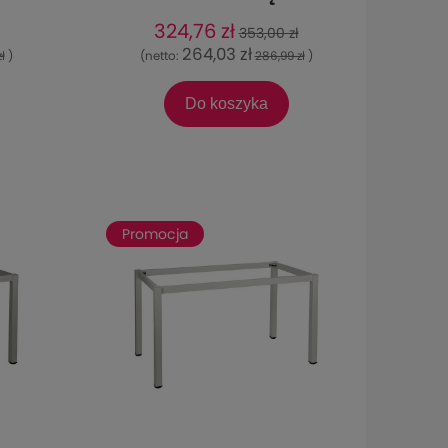
6x76
A057/116/K - 116x76
324,76 zł
353,00 zł
cm, czarny
264,03 zł
ł
)
(netto:
286,99 zł
)
Do koszyka
Promocja